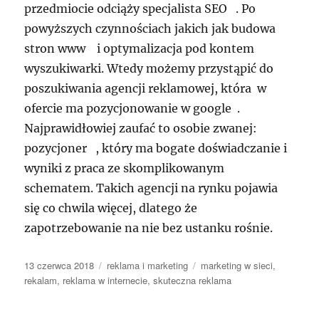
przedmiocie odciąży specjalista SEO . Po
powyższych czynnościach jakich jak budowa
stron www i optymalizacja pod kontem
wyszukiwarki. Wtedy możemy przystąpić do
poszukiwania agencji reklamowej, która w
ofercie ma pozycjonowanie w google .
Najprawidłowiej zaufać to osobie zwanej:
pozycjoner , który ma bogate doświadczanie i
wyniki z praca ze skomplikowanym
schematem. Takich agencji na rynku pojawia
się co chwila więcej, dlatego że
zapotrzebowanie na nie bez ustanku rośnie.
Data
Kategorie
Tagi
13 czerwca 2018
reklama i marketing
marketing w sieci
,
publikacji
rekalam
,
reklama w internecie
,
skuteczna reklama