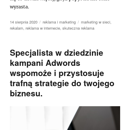
wyrasta.
Data
Kategorie
Tagi
14 sierpnia 2020
reklama i marketing
marketing w sieci
,
publikacji
rekalam
,
reklama w internecie
,
skuteczna reklama
Specjalista w dziedzinie
kampani Adwords
wspomoże i przystosuje
trafną strategie do twojego
biznesu.