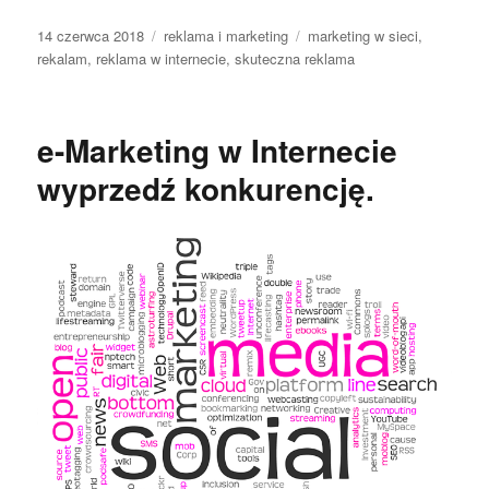
Data
Kategorie
Tagi
14 czerwca 2018
reklama i marketing
marketing w sieci
,
publikacji
rekalam
,
reklama w internecie
,
skuteczna reklama
e-Marketing w Internecie
wyprzedź konkurencję.