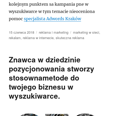
kolejnym punktem sa kampania pne w
wyszukiwarce w tym temacie nieoceniona
pomoc
specjalista Adwords Kraków
Data
Kategorie
Tagi
15 czerwca 2018
reklama i marketing
marketing w sieci
,
publikacji
rekalam
,
reklama w internecie
,
skuteczna reklama
Znawca w dziedzinie
pozycjonowania stworzy
stosownametode do
twojego biznesu w
wyszukiwarce.