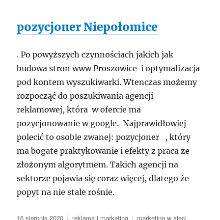
pozycjoner Niepołomice
. Po powyższych czynnościach jakich jak
budowa stron www Proszowice i optymalizacja
pod kontem wyszukiwarki. Wtenczas możemy
rozpocząć do poszukiwania agencji
reklamowej, która w ofercie ma
pozycjonowanie w google. Najprawidłowiej
polecić to osobie zwanej: pozycjoner , który
ma bogate praktykowanie i efekty z praca ze
złożonym algorytmem. Takich agencji na
sektorze pojawia się coraz więcej, dlatego że
popyt na nie stale rośnie.
Data
Kategorie
Tagi
16 sierpnia 2020
reklama i marketing
marketing w sieci
,