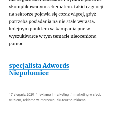
skomplikowanym schematem. takich agencji
na sektorze pojawia się coraz więcej, gdyż
potrzeba posiadania na nie stale wyrasta.
kolejnym punktem sa kampania pne w
wyszukiwarce w tym temacie nieoceniona
pomoc
specjalista Adwords
Niepołomice
Data
Kategorie
Tagi
17 sierpnia 2020
reklama i marketing
marketing w sieci
,
publikacji
rekalam
,
reklama w internecie
,
skuteczna reklama