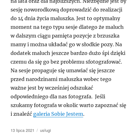
na lata oraz dla najbliższych. Niezbędne jest by
sesję noworodkową doprowadzić do realizacji
do 14 dnia życia maluszka. Jest to optymalny
moment na tego typu sesje dlatego że maluch
w dalszym ciągu pamięta pozycje z brzuszka
mamy i można układać go w słodkie pozy. Na
dodatek maluch jeszcze bardzo dużo śpi dzięki
czemu da się go bez problemu sfotografować.
Na sesje propaguje się umawiać się jeszcze
przed narodzinami maluszka wobec tego
ważne jest by wcześniej odszukać
odpowiedniego dla nas fotografa. Jeśli
szukamy fotografa w okolic warto zapoznać się
i znaleźć
galeria Sobie Jestem
.
Data
Kategorie
13 lipca 2021
usługi
publikacji