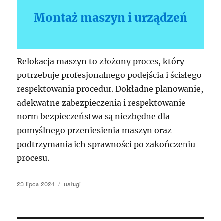
Montaż maszyn i urządzeń
Relokacja maszyn to złożony proces, który
potrzebuje profesjonalnego podejścia i ścisłego
respektowania procedur. Dokładne planowanie,
adekwatne zabezpieczenia i respektowanie
norm bezpieczeństwa są niezbędne dla
pomyślnego przeniesienia maszyn oraz
podtrzymania ich sprawności po zakończeniu
procesu.
Data
Kategorie
23 lipca 2024
usługi
publikacji