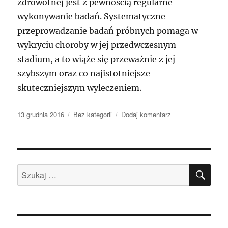
zdrowotnej jest z pewnością regularne
wykonywanie badań. Systematyczne
przeprowadzanie badań próbnych pomaga w
wykryciu choroby w jej przedwczesnym
stadium, a to wiąże się przeważnie z jej
szybszym oraz co najistotniejsze
skuteczniejszym wyleczeniem.
Data
Kategorie
do
13 grudnia 2016
Bez kategorii
Dodaj komentarz
publikacji
w
jakim
wieku
zaczyna
SZU
się
Szukaj:
menopauza