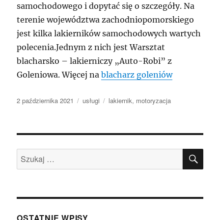
samochodowego i dopytać się o szczegóły. Na
terenie województwa zachodniopomorskiego
jest kilka lakierników samochodowych wartych
polecenia.Jednym z nich jest Warsztat
blacharsko – lakierniczy „Auto-Robi” z
Goleniowa. Więcej na
blacharz goleniów
Data
Kategorie
Tagi
2 października 2021
usługi
lakiernik
,
motoryzacja
publikacji
SZU
Szukaj:
OSTATNIE WPISY