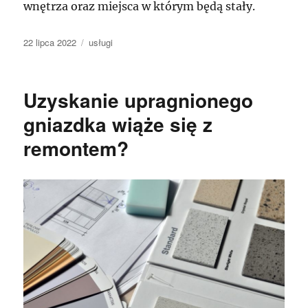
wnętrza oraz miejsca w którym będą stały.
Data
Kategorie
22 lipca 2022
usługi
publikacji
Uzyskanie upragnionego
gniazdka wiąże się z
remontem?