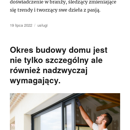
doświadczenie w branży, śledzący zmieniające
się trendy i tworzący swe dzieła z pasją.
Data
Kategorie
19 lipca 2022
usługi
publikacji
Okres budowy domu jest
nie tylko szczególny ale
również nadzwyczaj
wymagający.