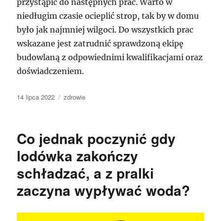
przystąpić do następnych prac. Warto w
niedługim czasie ocieplić strop, tak by w domu
było jak najmniej wilgoci. Do wszystkich prac
wskazane jest zatrudnić sprawdzoną ekipę
budowlaną z odpowiednimi kwalifikacjami oraz
doświadczeniem.
Data
Kategorie
14 lipca 2022
zdrowie
publikacji
Co jednak poczynić gdy
lodówka zakończy
schładzać, a z pralki
zaczyna wypływać woda?