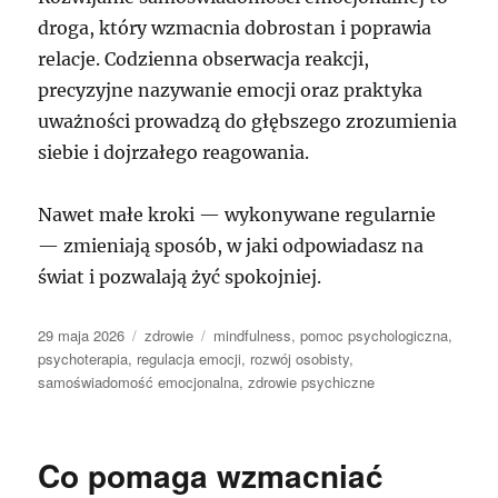
droga, który wzmacnia dobrostan i poprawia
relacje. Codzienna obserwacja reakcji,
precyzyjne nazywanie emocji oraz praktyka
uważności prowadzą do głębszego zrozumienia
siebie i dojrzałego reagowania.
Nawet małe kroki — wykonywane regularnie
— zmieniają sposób, w jaki odpowiadasz na
świat i pozwalają żyć spokojniej.
Data
Kategorie
Tagi
29 maja 2026
zdrowie
mindfulness
,
pomoc psychologiczna
,
publikacji
psychoterapia
,
regulacja emocji
,
rozwój osobisty
,
samoświadomość emocjonalna
,
zdrowie psychiczne
Co pomaga wzmacniać