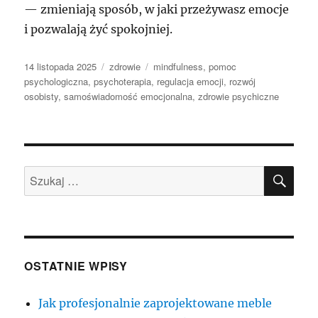
— zmieniają sposób, w jaki przeżywasz emocje
i pozwalają żyć spokojniej.
Data
Kategorie
Tagi
14 listopada 2025
zdrowie
mindfulness
,
pomoc
publikacji
psychologiczna
,
psychoterapia
,
regulacja emocji
,
rozwój
osobisty
,
samoświadomość emocjonalna
,
zdrowie psychiczne
SZU
Szukaj:
OSTATNIE WPISY
Jak profesjonalnie zaprojektowane meble