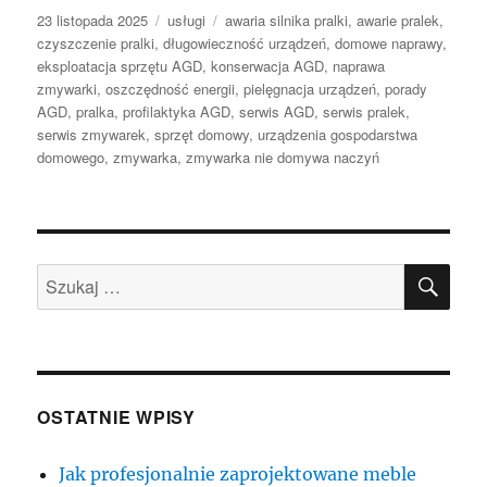
Data
Kategorie
Tagi
23 listopada 2025
usługi
awaria silnika pralki
,
awarie pralek
,
publikacji
czyszczenie pralki
,
długowieczność urządzeń
,
domowe naprawy
,
eksploatacja sprzętu AGD
,
konserwacja AGD
,
naprawa
zmywarki
,
oszczędność energii
,
pielęgnacja urządzeń
,
porady
AGD
,
pralka
,
profilaktyka AGD
,
serwis AGD
,
serwis pralek
,
serwis zmywarek
,
sprzęt domowy
,
urządzenia gospodarstwa
domowego
,
zmywarka
,
zmywarka nie domywa naczyń
SZU
Szukaj:
OSTATNIE WPISY
Jak profesjonalnie zaprojektowane meble