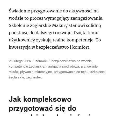
Świadome przygotowanie do aktywności na
wodzie to proces wymagający zaangażowania.
Szkolenie żeglarskie Mazury stanowi solidną
podstawę do dalszego rozwoju. Dzięki temu
użytkownicy zyskują realne kompetencje. To
inwestycja w bezpieczeństwo i komfort.
Data
Kategorie
Tagi
26 lutego 2026
zdrowie
bezpieczeństwo na wodzie
,
publikacji
kompetencje żeglarskie
,
nawigacja śródlądowa
,
planowanie
rejsów
,
pływanie rekreacyjne
,
przygotowanie do rejsu
,
szkolenie
żeglarskie
,
żeglarstwo
Jak kompleksowo
przygotować się do