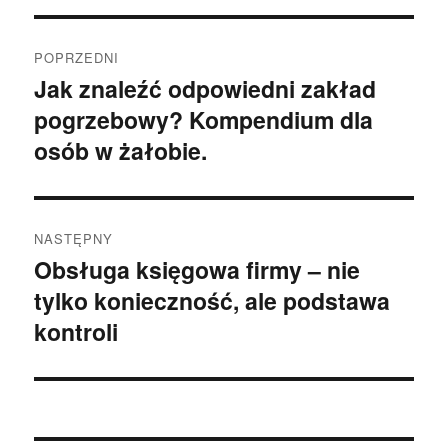
Nawigacja
POPRZEDNI
wpisu
Jak znaleźć odpowiedni zakład
Poprzedni
pogrzebowy? Kompendium dla
wpis:
osób w żałobie.
NASTĘPNY
Obsługa księgowa firmy – nie
Następny
tylko konieczność, ale podstawa
wpis:
kontroli