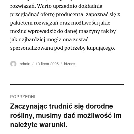
rozwiązań. Warto uprzednio dokładnie
przeglądnąć ofertę producenta, zapoznać się z
pakietem rozwiązań oraz możliwości jakie
można wprowadzić do danej maszyny tak by
jak najbardziej mogła ona zostać
spersonalizowana pod potrzeby kupującego.
Autor
Data
Kategorie
admin
13 lipca 2025
biznes
publikacji
Nawigacja
POPRZEDNI
wpisu
Zaczynając trudnić się dorodne
Poprzedni
rośliny, musimy dać możliwość im
wpis:
należyte warunki.