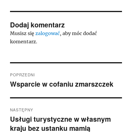
Dodaj komentarz
Musisz się
zalogować
, aby móc dodać
komentarz.
Nawigacja
POPRZEDNI
wpisu
Wsparcie w cofaniu zmarszczek
Poprzedni
wpis:
NASTĘPNY
Usługi turystyczne w własnym
Następny
kraju bez ustanku mamią
wpis: