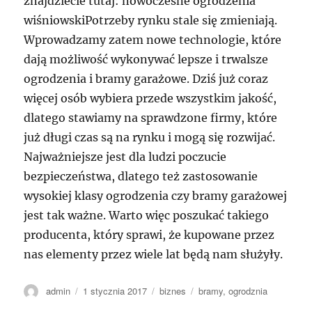
znajdziecie tutaj: nowoczesne ogrodzenia
wiśniowskiPotrzeby rynku stale się zmieniają.
Wprowadzamy zatem nowe technologie, które
dają możliwość wykonywać lepsze i trwalsze
ogrodzenia i bramy garażowe. Dziś już coraz
więcej osób wybiera przede wszystkim jakość,
dlatego stawiamy na sprawdzone firmy, które
już długi czas są na rynku i mogą się rozwijać.
Najważniejsze jest dla ludzi poczucie
bezpieczeństwa, dlatego też zastosowanie
wysokiej klasy ogrodzenia czy bramy garażowej
jest tak ważne. Warto więc poszukać takiego
producenta, który sprawi, że kupowane przez
nas elementy przez wiele lat będą nam służyły.
Autor
Data
Kategorie
Tagi
admin
1 stycznia 2017
biznes
bramy
,
ogrodznia
publikacji