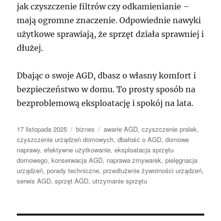
jak czyszczenie filtrów czy odkamienianie –
mają ogromne znaczenie. Odpowiednie nawyki
użytkowe sprawiają, że sprzęt działa sprawniej i
dłużej.
Dbając o swoje AGD, dbasz o własny komfort i
bezpieczeństwo w domu. To prosty sposób na
bezproblemową eksploatację i spokój na lata.
Data
Kategorie
Tagi
17 listopada 2025
biznes
awarie AGD
,
czyszczenie pralek
,
publikacji
czyszczenie urządzeń domowych
,
dbałość o AGD
,
domowe
naprawy
,
efektywne użytkowanie
,
eksploatacja sprzętu
domowego
,
konserwacja AGD
,
naprawa zmywarek
,
pielęgnacja
urządzeń
,
porady techniczne
,
przedłużenie żywotności urządzeń
,
serwis AGD
,
sprzęt AGD
,
utrzymanie sprzętu